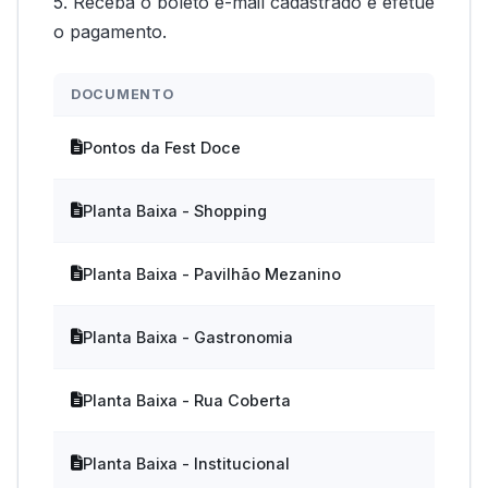
5. Receba o boleto e-mail cadastrado e efetue
o pagamento.
DOCUMENTO
DO
Pontos da Fest Doce
Planta Baixa - Shopping
Planta Baixa - Pavilhão Mezanino
Planta Baixa - Gastronomia
Planta Baixa - Rua Coberta
Planta Baixa - Institucional